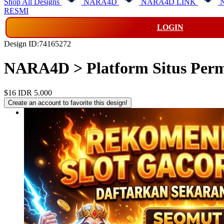
Shop All Designs
NARA4D
NARA4D LINK
RESMI
LOGIN
Design ID:74165272
NARA4D > Platform Situs Perm
$16
IDR 5.000
Create an account to favorite this design!