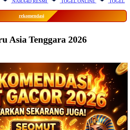
NARA4D RESMI
TOGEL ONLINE
TOGEL
rekomendasi
u Asia Tenggara 2026