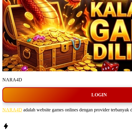
NARA4D
LOGIN
NARA4D
adalah website games onlines dengan provider terbanyak di 